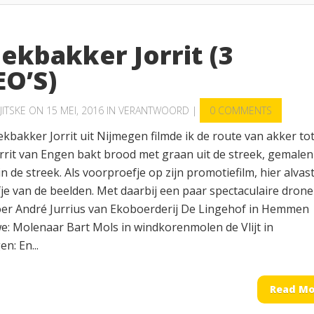
ekbakker Jorrit (3
EO’S)
JITSKE
ON 15 MEI, 2016 IN
VERANTWOORD
|
0 COMMENTS
kbakker Jorrit uit Nijmegen filmde ik de route van akker to
rrit van Engen bakt brood met graan uit de streek, gemalen 
n de streek. Als voorproefje op zijn promotiefilm, hier alvas
je van de beelden. Met daarbij een paar spectaculaire drone
er André Jurrius van Ekoboerderij De Lingehof in Hemmen
we: Molenaar Bart Mols in windkorenmolen de Vlijt in
n: En...
Read Mo