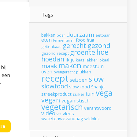
Tags
duurzaam
bakken
boer
eetbaar
eten
food
fruit
fermenteren
gerecht
gezond
geitenkaas
hoe
groente
gezond recept
hoedan
t
ik
je
kaas
lekker
lokaal
maken
maak
moestuin
bij
oven
plukken
ovengerecht
t een
recept
slow
seizoen
-
slowfood
slow food
Spanje
vega
tuin
streekproduct
suiker
vegan
veganistisch
vegetarisch
verantwoord
video
vlees
vis
watetenwevandaag
wildpluk
re