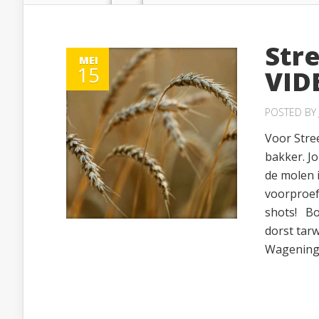
Stre
MEI
15
VID
POSTED BY
Voor Stree
bakker. Jo
de molen i
voorproef
shots! Bo
dorst tar
Wageninge