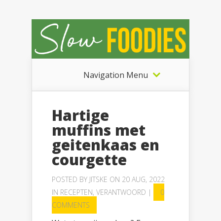
Navigation Menu
Hartige
muffins met
geitenkaas en
courgette
POSTED BY
JITSKE
ON 20 AUG, 2022
IN
RECEPTEN
,
VERANTWOORD
|
0
COMMENTS