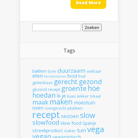
Read More
Zoeken
naar:
Tags
duurzaam
bakken
boer
eetbaar
eten
food
fruit
fermenteren
gerecht
gezond
geitenkaas
hoe
groente
gezond recept
hoedan
ik
je
kaas
lekker
lokaal
maken
maak
moestuin
oven
plukken
ovengerecht
recept
slow
seizoen
slowfood
slow food
Spanje
vega
tuin
streekproduct
suiker
vegan
veganistisch