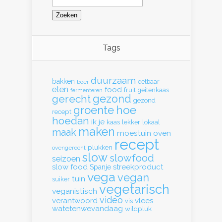
naar:
Tags
duurzaam
bakken
eetbaar
boer
eten
food
fruit
geitenkaas
fermenteren
gerecht
gezond
gezond
hoe
groente
recept
hoedan
ik
je
kaas
lekker
lokaal
maken
maak
moestuin
oven
recept
plukken
ovengerecht
slow
slowfood
seizoen
slow food
streekproduct
Spanje
vega
vegan
tuin
suiker
vegetarisch
veganistisch
video
verantwoord
vlees
vis
watetenwevandaag
wildpluk