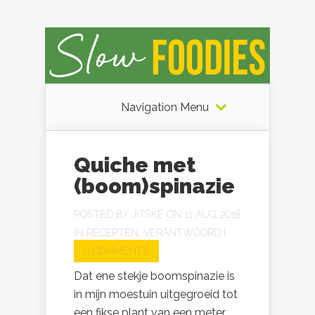
Navigation Menu
Quiche met
(boom)spinazie
POSTED BY
JITSKE
ON 11 AUG, 2018
IN
RECEPTEN
,
VERANTWOORD
|
0 COMMENTS
Dat ene stekje boomspinazie is
in mijn moestuin uitgegroeid tot
een fikse plant van een meter