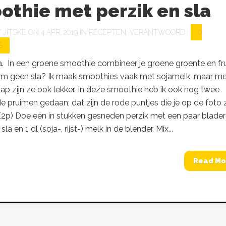
thie met perzik en sla
Y
JITSKE
ON 4 APR, 2019 IN
RECEPTEN
,
VERANTWOORD
|
0
S
la. In een groene smoothie combineer je groene groente en fru
m geen sla? Ik maak smoothies vaak met sojamelk, maar me
p zijn ze ook lekker. In deze smoothie heb ik ook nog twee
 pruimen gedaan; dat zijn de rode puntjes die je op de foto z
 (2p) Doe eén in stukken gesneden perzik met een paar blade
a en 1 dl (soja-, rijst-) melk in de blender. Mix...
Read Mo