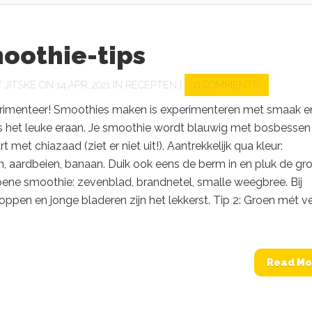
oothie-tips
Y
JITSKE
ON 14 APR, 2021 IN
RECEPTEN
|
0 COMMENTS
erimenteer! Smoothies maken is experimenteren met smaak e
 is het leuke eraan. Je smoothie wordt blauwig met bosbessen
 met chiazaad (ziet er niet uit!). Aantrekkelijk qua kleur:
, aardbeien, banaan. Duik ook eens de berm in en pluk de gr
oene smoothie: zevenblad, brandnetel, smalle weegbree. Bij
toppen en jonge bladeren zijn het lekkerst. Tip 2: Groen mét v
Read Mo