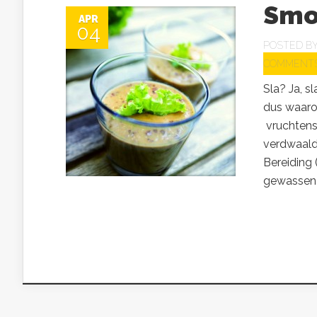
Smoo
APR
04
POSTED B
COMMENT
Sla? Ja, s
dus waaro
vruchtensa
verdwaalde
Bereiding
gewassen sl