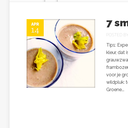
7 sm
APR
14
POSTED B
Tip1: Exp
kleur, dat
grauwzwart
frambozen
voor je gr
wildpluk: 
Groene...