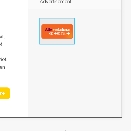
Advertisement
it,
t
iet.
ren
re