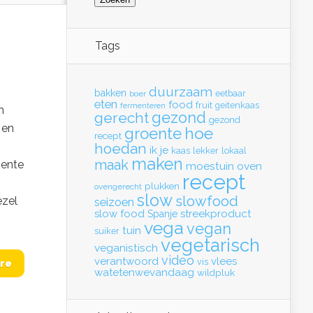
Tags
duurzaam
bakken
eetbaar
boer
eten
food
fruit
geitenkaas
fermenteren
n
gerecht
gezond
gezond
 en
hoe
groente
recept
hoedan
ik
je
kaas
lekker
lokaal
maken
maak
oente
moestuin
oven
recept
plukken
ovengerecht
slow
slowfood
ezel
seizoen
slow food
streekproduct
Spanje
vega
vegan
tuin
suiker
vegetarisch
veganistisch
video
verantwoord
vlees
vis
re
watetenwevandaag
wildpluk