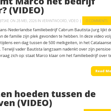
mt Marco het bedrijf
r? (VIDEO)
JITSKE
ON 28 MEI, 2026 IN
VERANTWOORD
,
VIDEO
|
0 COMMENTS
ans-Nederlandse familiebedrijf Cabrum Bautista-Jurg lijkt d
n de familie zijn plek gevonden te hebben. In deze video vo
tijdens een dag tussen de 500 melkgeiten, in het Catalaans
. Terwijl vader Bautista langzaam nadenkt over zijn pensioe
vraag zich op: staat Marco klaar om het familiebedrijf over te.
Read Mo
ten hoeden tussen de
ven (VIDEO)