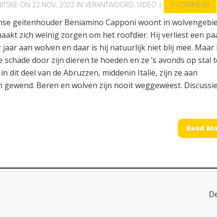
JITSKE
ON 22 NOV, 2022 IN
VERANTWOORD
,
VIDEO
|
1 COMMENT
anse geitenhouder Beniamino Capponi woont in wolvengebie
aakt zich weinig zorgen om het roofdier. Hij verliest een pa
 jaar aan wolven en daar is hij natuurlijk niet blij mee. Maar 
 schade door zijn dieren te hoeden en ze ’s avonds op stal t
 in dit deel van de Abruzzen, middenin Italië, zijn ze aan
n gewend. Beren en wolven zijn nooit weggeweest. Discussi
Read Mo
D