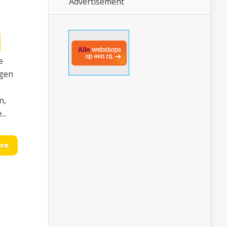
Advertisement
e
lgen
e
n,
..
re