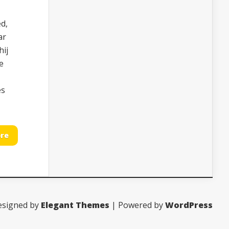
d,
ar
hij
e
es
re
esigned by
Elegant Themes
| Powered by
WordPress