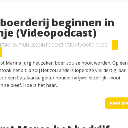
 boerderij beginnen in
nje (Videopodcast)
JITSKE
ON 7 JUN, 2026 IN
PODCAST
,
VERANTWOORD
,
VIDEO
|
1
ist Marina Jurg het zeker: boer zou ze nooit worden. Op een
stonk het altijd zo!|Het zou anders lopen: ze viel dertig jaar
or een Catalaanse geitenhouder (vrijwel letterlijk- mooi
n ze bleef. Hoe is het haar...
Read Mo