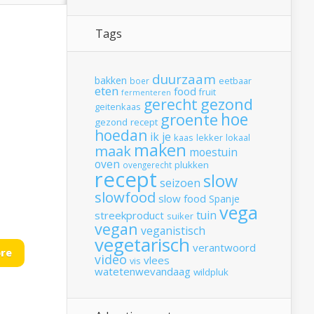
Tags
duurzaam
bakken
boer
eetbaar
eten
food
fruit
fermenteren
gerecht
gezond
geitenkaas
hoe
groente
gezond recept
hoedan
ik
je
kaas
lekker
lokaal
maken
maak
moestuin
oven
plukken
ovengerecht
recept
slow
seizoen
slowfood
slow food
Spanje
vega
tuin
streekproduct
suiker
vegan
veganistisch
vegetarisch
verantwoord
re
video
vlees
vis
watetenwevandaag
wildpluk