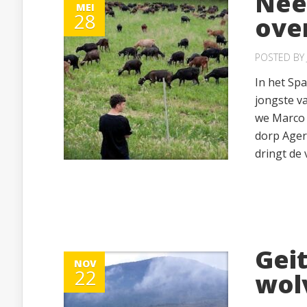
Nee
MEI
28
ove
POSTED BY
In het Spa
jongste va
we Marco 
dorp Ager
dringt de 
Gei
NOV
22
wol