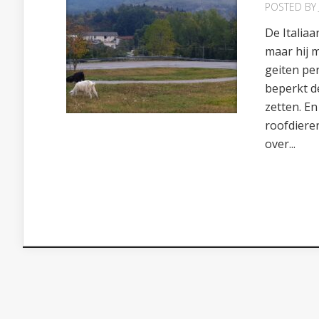
POSTED BY
De Italia
maar hij m
geiten per
beperkt de
zetten. En
roofdiere
over...