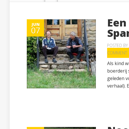
Een
JUN
07
Spa
POSTED BY
COMMENT
Als kind w
boerderij 
geleden vo
verhaal). E