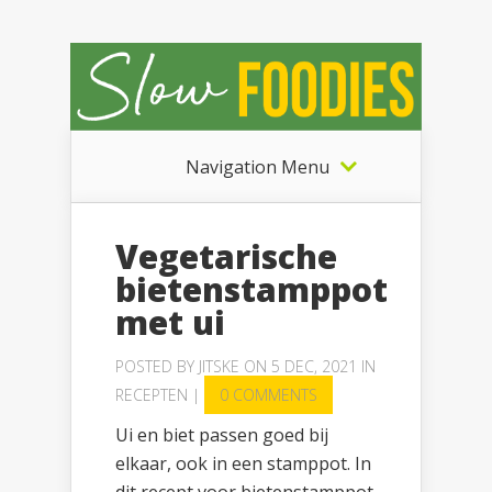
Navigation Menu
Vegetarische
bietenstamppot
met ui
POSTED BY
JITSKE
ON 5 DEC, 2021 IN
RECEPTEN
|
0 COMMENTS
Ui en biet passen goed bij
elkaar, ook in een stamppot. In