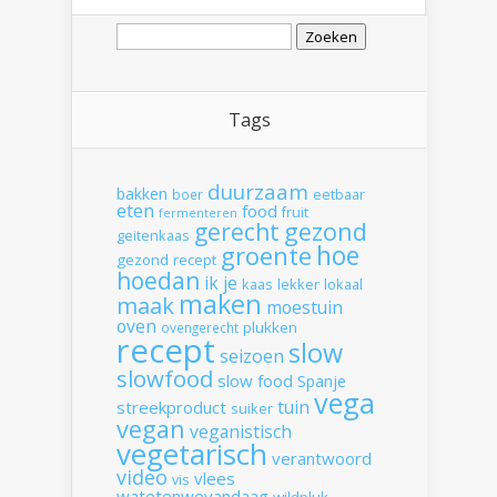
Zoeken
naar:
Tags
duurzaam
bakken
boer
eetbaar
eten
food
fruit
fermenteren
gerecht
gezond
geitenkaas
hoe
groente
gezond recept
hoedan
ik
je
kaas
lekker
lokaal
maken
maak
moestuin
oven
plukken
ovengerecht
recept
slow
seizoen
slowfood
slow food
Spanje
vega
tuin
streekproduct
suiker
vegan
veganistisch
vegetarisch
verantwoord
video
vlees
vis
watetenwevandaag
wildpluk