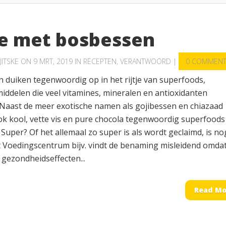
e met bosbessen
JITSKE
ON 9 MRT, 2019 IN
RECEPTEN
,
VERANTWOORD
|
0 COMMEN
 duiken tegenwoordig op in het rijtje van superfoods,
iddelen die veel vitamines, mineralen en antioxidanten
 Naast de meer exotische namen als gojibessen en chiazaad
k kool, vette vis en pure chocola tegenwoordig superfoods
uper? Of het allemaal zo super is als wordt geclaimd, is no
t Voedingscentrum bijv. vindt de benaming misleidend omda
 gezondheidseffecten...
Read Mo