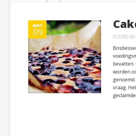
Cak
MRT
09
POSTED BY
Bosbessen
voedingsm
bevatten.
worden oo
genoemd. S
vraag. He
geclaimde