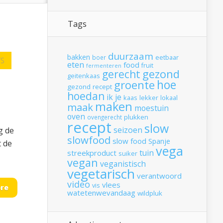
Tags
duurzaam
bakken
boer
eetbaar
TS
eten
food
fruit
fermenteren
gerecht
gezond
geitenkaas
hoe
groente
gezond recept
hoedan
ik
je
kaas
lekker
lokaal
maken
maak
moestuin
oven
plukken
ovengerecht
recept
slow
seizoen
g de
slowfood
slow food
Spanje
t de
vega
tuin
streekproduct
suiker
vegan
veganistisch
vegetarisch
verantwoord
video
vlees
vis
re
watetenwevandaag
wildpluk