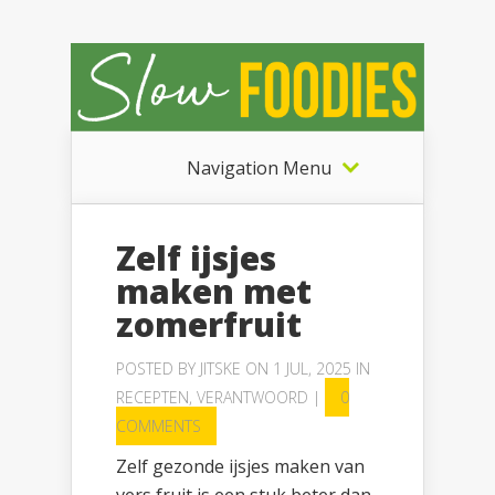
Navigation Menu
Zelf ijsjes
maken met
zomerfruit
POSTED BY
JITSKE
ON 1 JUL, 2025 IN
RECEPTEN
,
VERANTWOORD
|
0
COMMENTS
Zelf gezonde ijsjes maken van