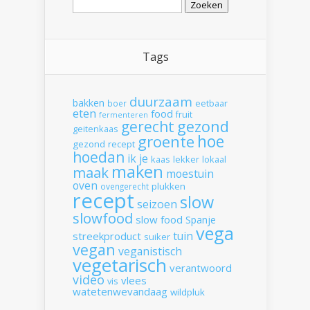
naar:
Tags
duurzaam
bakken
boer
eetbaar
eten
food
fruit
fermenteren
gerecht
gezond
geitenkaas
hoe
groente
gezond recept
hoedan
ik
je
kaas
lekker
lokaal
maken
maak
moestuin
oven
plukken
ovengerecht
recept
slow
seizoen
slowfood
slow food
Spanje
vega
tuin
streekproduct
suiker
vegan
veganistisch
vegetarisch
verantwoord
video
vlees
vis
watetenwevandaag
wildpluk