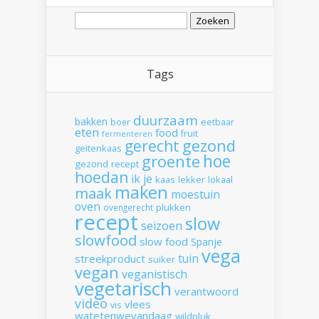
Zoeken
naar:
Tags
duurzaam
bakken
boer
eetbaar
eten
food
fruit
fermenteren
gerecht
gezond
geitenkaas
hoe
groente
gezond recept
hoedan
ik
je
kaas
lekker
lokaal
maken
maak
moestuin
oven
plukken
ovengerecht
recept
slow
seizoen
slowfood
slow food
Spanje
vega
tuin
streekproduct
suiker
vegan
veganistisch
vegetarisch
verantwoord
video
vlees
vis
watetenwevandaag
wildpluk