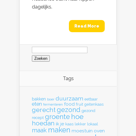
dagelijks.
Read More
Zoeken
naar:
Tags
duurzaam
bakken
eetbaar
boer
eten
food
fruit
geitenkaas
fermenteren
gerecht
gezond
gezond
hoe
groente
recept
hoedan
ik
je
kaas
lekker
lokaal
maken
maak
moestuin
oven