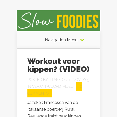
Navigation Menu
Workout voor
kippen? (VIDEO)
POSTED BY
JITSKE
ON 11 NOV, 2025
IN
VERANTWOORD
,
VIDEO
|
0
COMMENTS
Jazeker: Francesca van de
Italiaanse boerderij Rural
Resilience traint haar kippen