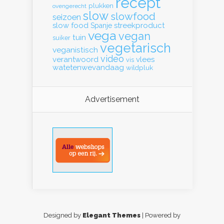
recept
plukken
ovengerecht
slow
slowfood
seizoen
slow food
streekproduct
Spanje
vega
vegan
tuin
suiker
vegetarisch
veganistisch
video
verantwoord
vlees
vis
watetenwevandaag
wildpluk
Advertisement
Designed by
Elegant Themes
| Powered by