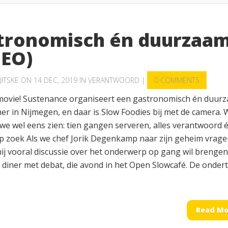
tronomisch én duurzaa
DEO)
JITSKE
ON 14 DEC, 2019 IN
VERANTWOORD
|
0 COMMENTS
movie! Sustenance organiseert een gastronomisch én duur
er in Nijmegen, en daar is Slow Foodies bij met de camera.
 we wel eens zien: tien gangen serveren, alles verantwoord 
 Op zoek Als we chef Jorik Degenkamp naar zijn geheim vrage
 hij vooral discussie over het onderwerp op gang wil brengen
diner met debat, die avond in het Open Slowcafé. De ondert
Read Mo