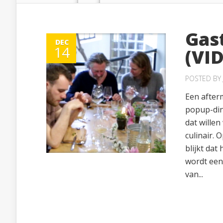
Gas
DEC
14
(VI
POSTED BY
Een after
popup-din
dat willen
culinair.
blijkt dat
wordt een 
van...