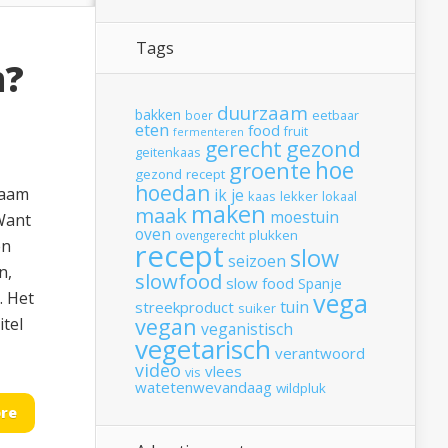
Tags
m?
duurzaam
bakken
boer
eetbaar
eten
food
fruit
fermenteren
gerecht
gezond
geitenkaas
hoe
groente
gezond recept
hoedan
zaam
ik
je
kaas
lekker
lokaal
maken
maak
moestuin
 Want
oven
plukken
ovengerecht
én
recept
slow
seizoen
n,
slowfood
slow food
Spanje
vega
. Het
tuin
streekproduct
suiker
vegan
itel
veganistisch
vegetarisch
verantwoord
video
vlees
vis
watetenwevandaag
wildpluk
re