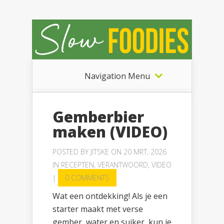
Navigation Menu
Gemberbier
maken (VIDEO)
POSTED BY
JITSKE
ON 20 MRT, 2026
IN
RECEPTEN
,
VERANTWOORD
,
VIDEO
|
0 COMMENTS
Wat een ontdekking! Als je een
starter maakt met verse
gember, water en suiker, kun je