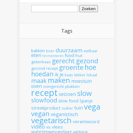
Zoeken
naar:
Tags
duurzaam
bakken
boer
eetbaar
eten
food
fruit
fermenteren
gerecht
gezond
geitenkaas
hoe
groente
gezond recept
hoedan
ik
je
kaas
lekker
lokaal
maken
maak
moestuin
oven
plukken
ovengerecht
recept
slow
seizoen
slowfood
slow food
Spanje
vega
tuin
streekproduct
suiker
vegan
veganistisch
vegetarisch
verantwoord
video
vlees
vis
watetenwevandaag
wildpluk