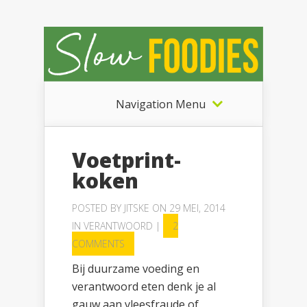
Navigation Menu
Voetprint-
koken
POSTED BY
JITSKE
ON 29 MEI, 2014
IN
VERANTWOORD
|
2
COMMENTS
Bij duurzame voeding en
verantwoord eten denk je al
gauw aan vleesfraude of