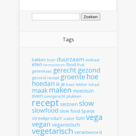
Zoeken
naar:
Tags
duurzaam
bakken
boer
eetbaar
eten
food
fruit
fermenteren
gerecht
gezond
geitenkaas
hoe
groente
gezond recept
hoedan
ik
je
kaas
lekker
lokaal
maken
maak
moestuin
oven
plukken
ovengerecht
recept
slow
seizoen
slowfood
slow food
Spanje
vega
tuin
streekproduct
suiker
vegan
veganistisch
vegetarisch
verantwoord