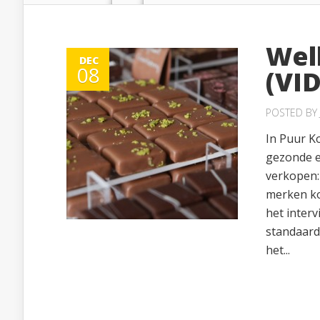
Wel
DEC
08
(VI
POSTED BY
In Puur Ko
gezonde e
verkopen: 
merken ko
het inter
standaard
het...