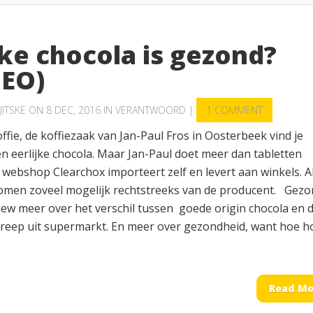
ke chocola is gezond?
DEO)
JITSKE
ON 8 DEC, 2016 IN
VERANTWOORD
|
1 COMMENT
ffie, de koffiezaak van Jan-Paul Fros in Oosterbeek vind je
n eerlijke chocola. Maar Jan-Paul doet meer dan tabletten
webshop Clearchox importeert zelf en levert aan winkels. Al
men zoveel mogelijk rechtstreeks van de producent. Gezo
view meer over het verschil tussen goede origin chocola en 
reep uit supermarkt. En meer over gezondheid, want hoe h
Read Mo