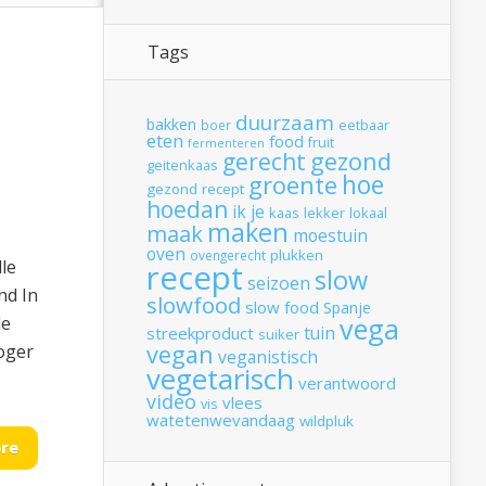
Tags
duurzaam
bakken
boer
eetbaar
eten
food
fruit
fermenteren
gerecht
gezond
geitenkaas
hoe
groente
gezond recept
hoedan
ik
je
kaas
lekker
lokaal
maken
maak
moestuin
oven
plukken
ovengerecht
le
recept
slow
seizoen
nd In
slowfood
slow food
Spanje
vega
de
tuin
streekproduct
suiker
vegan
oger
veganistisch
vegetarisch
verantwoord
video
vlees
vis
watetenwevandaag
wildpluk
re