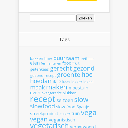
Zoeken
naar:
Tags
duurzaam
bakken
boer
eetbaar
eten
food
fruit
fermenteren
gerecht
gezond
geitenkaas
hoe
groente
gezond recept
hoedan
ik
je
kaas
lekker
lokaal
maken
maak
moestuin
oven
plukken
ovengerecht
recept
slow
seizoen
slowfood
slow food
Spanje
vega
tuin
streekproduct
suiker
vegan
veganistisch
vegetarisch
verantwoord