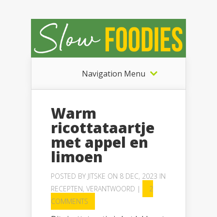
Navigation Menu
Warm
ricottataartje
met appel en
limoen
POSTED BY
JITSKE
ON 8 DEC, 2023 IN
RECEPTEN
,
VERANTWOORD
|
2
COMMENTS