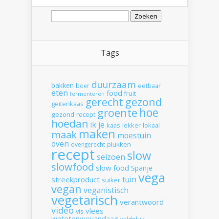
Zoeken
naar:
Tags
duurzaam
bakken
boer
eetbaar
eten
food
fruit
fermenteren
gerecht
gezond
geitenkaas
hoe
groente
gezond recept
hoedan
ik
je
kaas
lekker
lokaal
maken
maak
moestuin
oven
plukken
ovengerecht
recept
slow
seizoen
slowfood
slow food
Spanje
vega
tuin
streekproduct
suiker
vegan
veganistisch
vegetarisch
verantwoord
video
vlees
vis
watetenwevandaag
wildpluk