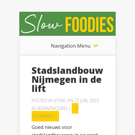
Navigation Menu
Stadslandbouw
Nijmegen in de
lift
POSTED BY
JITSKE
ON 27 JUN, 2022
IN
VERANTWOORD
|
0
COMMENTS
Goed nieuws voor