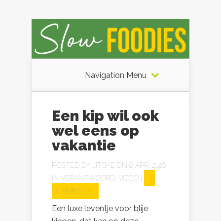
Navigation Menu
Een kip wil ook
wel eens op
vakantie
POSTED BY
JITSKE
ON 6 APR, 2026
IN
VERANTWOORD
,
VIDEO
|
0
COMMENTS
Een luxe leventje voor blije