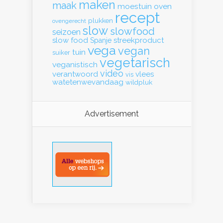
maken
maak
moestuin
oven
recept
plukken
ovengerecht
slow
slowfood
seizoen
slow food
streekproduct
Spanje
vega
vegan
tuin
suiker
vegetarisch
veganistisch
video
verantwoord
vlees
vis
watetenwevandaag
wildpluk
Advertisement