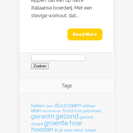
kippen, dat kan op deze
Italiaanse boerderij. Met een
stevige workout, dat...
Read More
Zoeken
naar:
Tags
duurzaam
bakken
eetbaar
boer
eten
food
fruit
geitenkaas
fermenteren
gerecht
gezond
gezond
hoe
groente
recept
hoedan
ik
je
kaas
lekker
lokaal