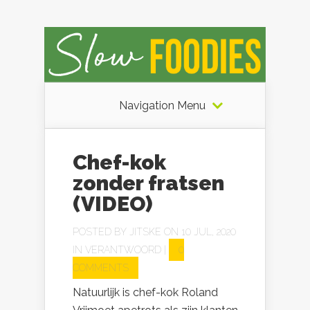
Navigation Menu
Chef-kok
zonder fratsen
(VIDEO)
POSTED BY
JITSKE
ON 10 JUL, 2020
IN
VERANTWOORD
|
0
COMMENTS
Natuurlijk is chef-kok Roland