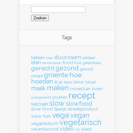
Zoeken
naar:
Tags
duurzaam
bakken
eetbaar
boer
eten
food
fruit
geitenkaas
fermenteren
gerecht
gezond
gezond
hoe
groente
recept
hoedan
ik
je
kaas
lekker
lokaal
maken
maak
moestuin
oven
recept
plukken
ovengerecht
slow
slowfood
seizoen
slow food
streekproduct
Spanje
vega
vegan
tuin
suiker
vegetarisch
veganistisch
video
verantwoord
vlees
vis