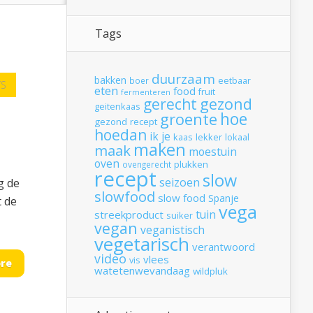
Tags
duurzaam
bakken
boer
eetbaar
TS
eten
food
fruit
fermenteren
gerecht
gezond
geitenkaas
hoe
groente
gezond recept
hoedan
ik
je
kaas
lekker
lokaal
maken
maak
moestuin
oven
plukken
ovengerecht
recept
slow
seizoen
g de
slowfood
slow food
Spanje
t de
vega
tuin
streekproduct
suiker
vegan
veganistisch
vegetarisch
verantwoord
video
vlees
vis
re
watetenwevandaag
wildpluk