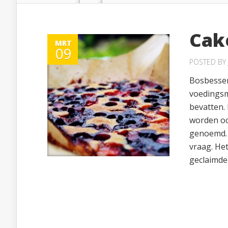
Cak
MRT
09
POSTED BY
Bosbessen
voedingsm
bevatten.
worden oo
genoemd. S
vraag. He
geclaimde