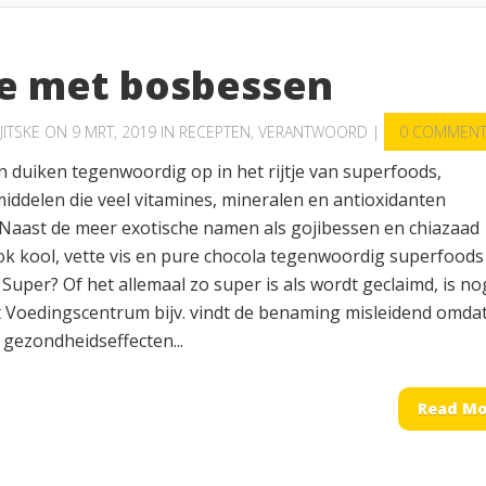
e met bosbessen
JITSKE
ON 9 MRT, 2019 IN
RECEPTEN
,
VERANTWOORD
|
0 COMMEN
 duiken tegenwoordig op in het rijtje van superfoods,
iddelen die veel vitamines, mineralen en antioxidanten
 Naast de meer exotische namen als gojibessen en chiazaad
k kool, vette vis en pure chocola tegenwoordig superfoods
uper? Of het allemaal zo super is als wordt geclaimd, is no
t Voedingscentrum bijv. vindt de benaming misleidend omda
 gezondheidseffecten...
Read Mo