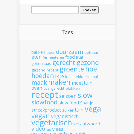
Zoeken
naar:
Tags
duurzaam
bakken
boer
eetbaar
eten
food
fruit
fermenteren
gerecht
gezond
geitenkaas
hoe
groente
gezond recept
hoedan
ik
je
kaas
lekker
lokaal
maken
maak
moestuin
oven
plukken
ovengerecht
recept
slow
seizoen
slowfood
slow food
Spanje
vega
tuin
streekproduct
suiker
vegan
veganistisch
vegetarisch
verantwoord
video
vlees
vis
watetenwevandaag
wildpluk