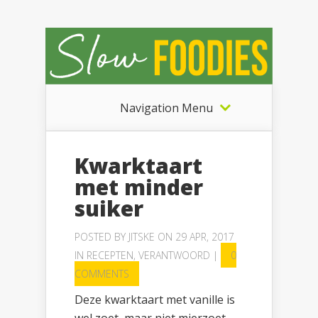
Navigation Menu
Kwarktaart
met minder
suiker
POSTED BY
JITSKE
ON 29 APR, 2017
IN
RECEPTEN
,
VERANTWOORD
|
0
COMMENTS
Deze kwarktaart met vanille is