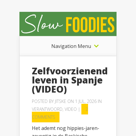
Navigation Menu
Zelfvoorzienend
leven in Spanje
(VIDEO)
POSTED BY
JITSKE
ON 1 JUL, 2026 IN
VERANTWOORD
,
VIDEO
|
2
COMMENTS
Het ademt nog hippies-jaren-