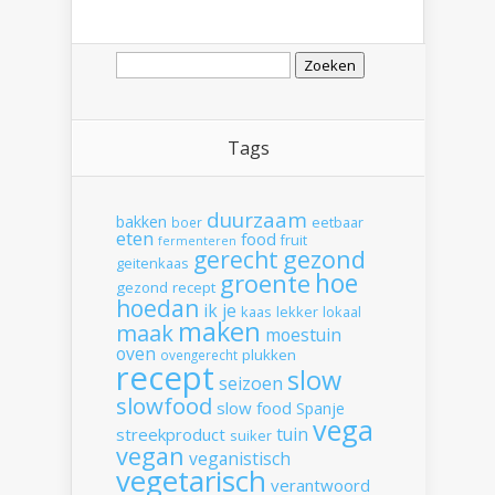
Zoeken
naar:
Tags
duurzaam
bakken
boer
eetbaar
eten
food
fruit
fermenteren
gerecht
gezond
geitenkaas
hoe
groente
gezond recept
hoedan
ik
je
kaas
lekker
lokaal
maken
maak
moestuin
oven
plukken
ovengerecht
recept
slow
seizoen
slowfood
slow food
Spanje
vega
tuin
streekproduct
suiker
vegan
veganistisch
vegetarisch
verantwoord