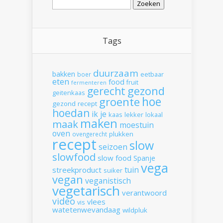
naar:
Tags
duurzaam
bakken
boer
eetbaar
eten
food
fruit
fermenteren
gerecht
gezond
geitenkaas
hoe
groente
gezond recept
hoedan
ik
je
kaas
lekker
lokaal
maken
maak
moestuin
oven
plukken
ovengerecht
recept
slow
seizoen
slowfood
slow food
Spanje
vega
tuin
streekproduct
suiker
vegan
veganistisch
vegetarisch
verantwoord
video
vlees
vis
watetenwevandaag
wildpluk