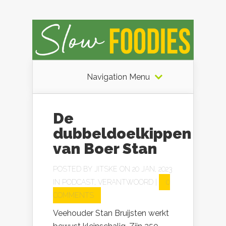
Navigation Menu
De
dubbeldoelkippen
van Boer Stan
POSTED BY
JITSKE
ON 20 JAN, 2023
IN
PODCAST
,
VERANTWOORD
|
0
COMMENTS
Veehouder Stan Bruijsten werkt