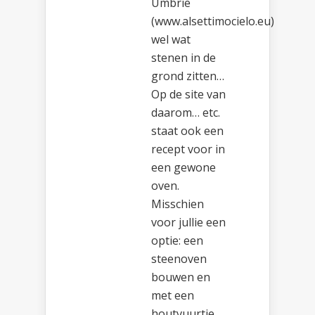
Umbrië
(www.alsettimocielo.eu)
wel wat
stenen in de
grond zitten…
Op de site van
daarom… etc.
staat ook een
recept voor in
een gewone
oven.
Misschien
voor jullie een
optie: een
steenoven
bouwen en
met een
houtvuurtje