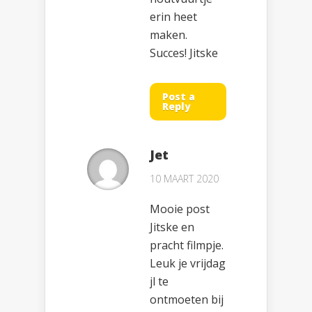
erin heet
maken.
Succes! Jitske
Post a
Reply
Jet
10 MAART 2020
Mooie post
Jitske en
pracht filmpje.
Leuk je vrijdag
jl te
ontmoeten bij