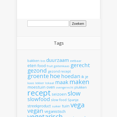
Zoeken
naar:
Tags
duurzaam
bakken
eetbaar
bos
gerecht
eten
food
fruit
geitenkaas
gezond
gezond recept
hoe
groente
hoedan
ik
je
maken
maak
kaas
lekker
lokaal
moestuin
oven
plukken
ovengerecht
recept
slow
seizoen
slowfood
slow food
Spanje
vega
tuin
streekproduct
suiker
vegan
veganistisch
vegetarisch