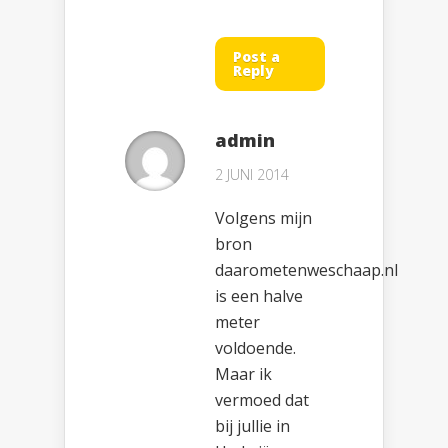
Post a
Reply
admin
2 JUNI 2014
Volgens mijn
bron
daarometenweschaap.nl
is een halve
meter
voldoende.
Maar ik
vermoed dat
bij jullie in