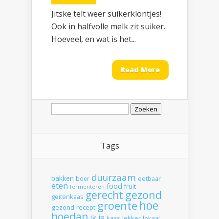
Jitske telt weer suikerklontjes!
Ook in halfvolle melk zit suiker.
Hoeveel, en wat is het...
Read More
Zoeken
naar:
Tags
duurzaam
bakken
boer
eetbaar
eten
food
fruit
fermenteren
gerecht
gezond
geitenkaas
hoe
groente
gezond recept
hoedan
ik
je
kaas
lekker
lokaal