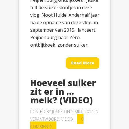
Peijnenburg ontbijtkoek? Jitske
telt de suikerklontjes in deze
vlog: Noot Hulde! Anderhalf jaar
na de opname van deze vlog, in
september van 2015, lanceert
Peijnenburg haar Zero
ontbijtkoek, zonder suiker.
Read More
Hoeveel suiker
zit er in …
melk? (VIDEO)
POSTED BY
JITSKE
ON 2 MRT, 2014 IN
VERANTWOORD
,
VIDEO
|
0
COMMENTS