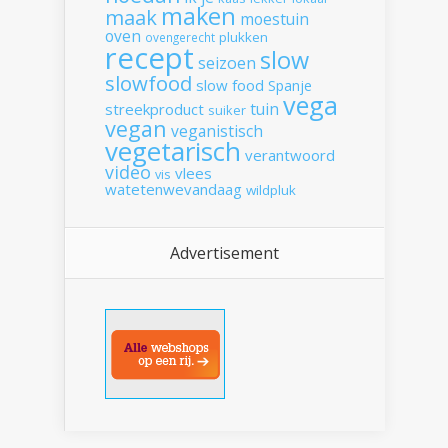
maken
maak
moestuin
oven
plukken
ovengerecht
recept
slow
seizoen
slowfood
slow food
Spanje
vega
tuin
streekproduct
suiker
vegan
veganistisch
vegetarisch
verantwoord
video
vlees
vis
watetenwevandaag
wildpluk
Advertisement