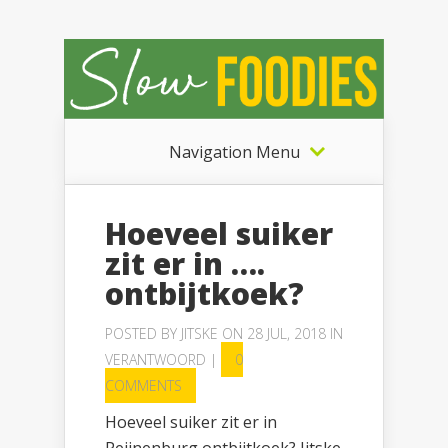
Navigation Menu
Hoeveel suiker
zit er in ….
ontbijtkoek?
POSTED BY
JITSKE
ON 28 JUL, 2018 IN
VERANTWOORD
|
0
COMMENTS
Hoeveel suiker zit er in