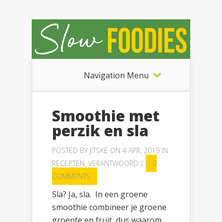
Navigation Menu
Smoothie met
perzik en sla
POSTED BY
JITSKE
ON 4 APR, 2019 IN
RECEPTEN
,
VERANTWOORD
|
0
COMMENTS
Sla? Ja, sla. In een groene
smoothie combineer je groene
groente en fruit, dus waarom