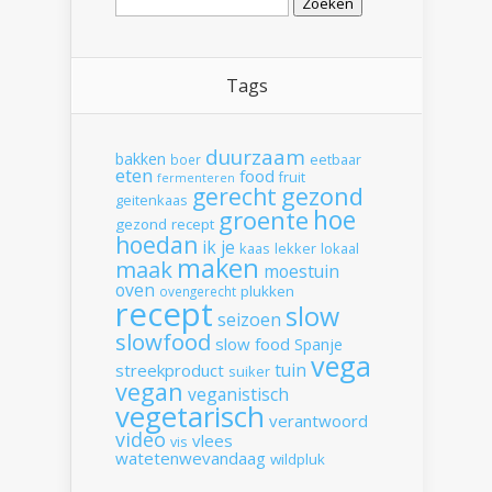
naar:
Tags
duurzaam
bakken
boer
eetbaar
eten
food
fruit
fermenteren
gerecht
gezond
geitenkaas
hoe
groente
gezond recept
hoedan
ik
je
kaas
lekker
lokaal
maken
maak
moestuin
oven
plukken
ovengerecht
recept
slow
seizoen
slowfood
slow food
Spanje
vega
tuin
streekproduct
suiker
vegan
veganistisch
vegetarisch
verantwoord
video
vlees
vis
watetenwevandaag
wildpluk