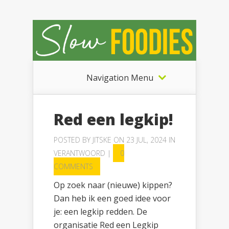
Navigation Menu
Red een legkip!
POSTED BY
JITSKE
ON 23 JUL, 2024 IN
VERANTWOORD
|
0
COMMENTS
Op zoek naar (nieuwe) kippen?
Dan heb ik een goed idee voor
je: een legkip redden. De
organisatie Red een Legkip