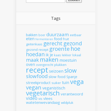
naar:
Tags
duurzaam
bakken
boer
eetbaar
eten
food
fruit
fermenteren
gerecht
gezond
geitenkaas
hoe
groente
gezond recept
hoedan
ik
je
kaas
lekker
lokaal
maken
maak
moestuin
oven
plukken
ovengerecht
recept
slow
seizoen
slowfood
slow food
Spanje
vega
tuin
streekproduct
suiker
vegan
veganistisch
vegetarisch
verantwoord
video
vlees
vis
watetenwevandaag
wildpluk