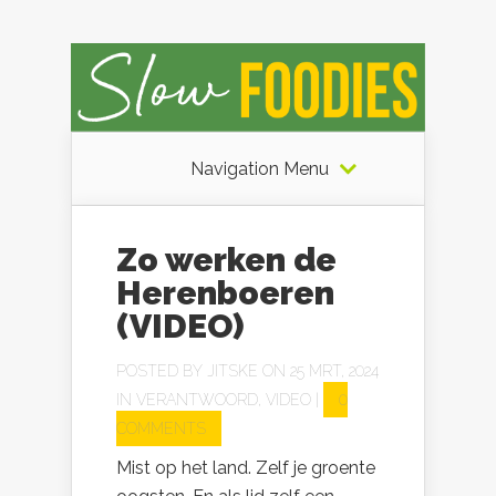
Navigation Menu
Zo werken de
Herenboeren
(VIDEO)
POSTED BY
JITSKE
ON 25 MRT, 2024
IN
VERANTWOORD
,
VIDEO
|
0
COMMENTS
Mist op het land. Zelf je groente