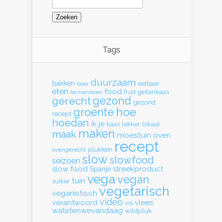
naar:
Tags
duurzaam
bakken
eetbaar
boer
eten
food
fruit
geitenkaas
fermenteren
gerecht
gezond
gezond
hoe
groente
recept
hoedan
ik
je
kaas
lekker
lokaal
maken
maak
moestuin
oven
recept
plukken
ovengerecht
slow
slowfood
seizoen
slow food
streekproduct
Spanje
vega
vegan
tuin
suiker
vegetarisch
veganistisch
video
verantwoord
vlees
vis
watetenwevandaag
wildpluk