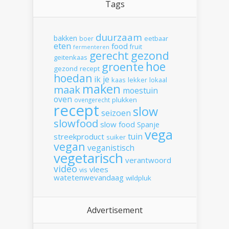
Tags
duurzaam
bakken
boer
eetbaar
eten
food
fruit
fermenteren
gerecht
gezond
geitenkaas
hoe
groente
gezond recept
hoedan
ik
je
kaas
lekker
lokaal
maken
maak
moestuin
oven
plukken
ovengerecht
recept
slow
seizoen
slowfood
slow food
Spanje
vega
tuin
streekproduct
suiker
vegan
veganistisch
vegetarisch
verantwoord
video
vlees
vis
watetenwevandaag
wildpluk
Advertisement