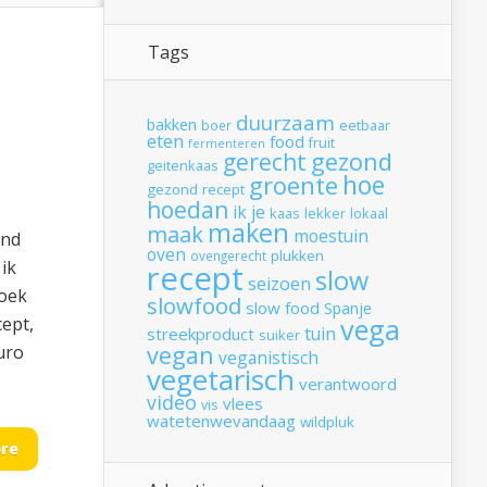
Tags
duurzaam
bakken
boer
eetbaar
eten
food
fruit
fermenteren
gerecht
gezond
geitenkaas
hoe
groente
gezond recept
hoedan
ik
je
kaas
lekker
lokaal
maken
maak
moestuin
end
oven
plukken
ovengerecht
 ik
recept
slow
seizoen
boek
slowfood
slow food
Spanje
vega
cept,
tuin
streekproduct
suiker
vegan
uro
veganistisch
vegetarisch
verantwoord
video
vlees
vis
watetenwevandaag
wildpluk
re