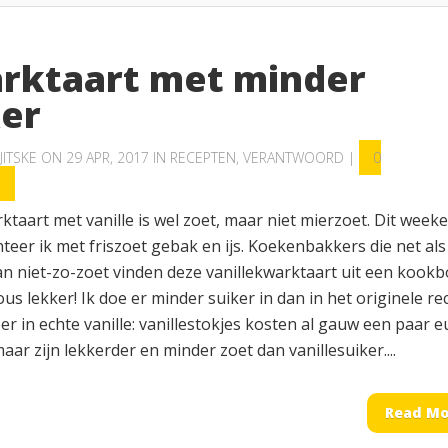
rktaart met minder
ker
JITSKE
ON 29 APR, 2017 IN
RECEPTEN
,
VERANTWOORD
|
0
S
taart met vanille is wel zoet, maar niet mierzoet. Dit week
eer ik met friszoet gebak en ijs. Koekenbakkers die net als
n niet-zo-zoet vinden deze vanillekwarktaart uit een kook
ous lekker! Ik doe er minder suiker in dan in het originele re
er in echte vanille: vanillestokjes kosten al gauw een paar e
aar zijn lekkerder en minder zoet dan vanillesuiker....
Read Mo