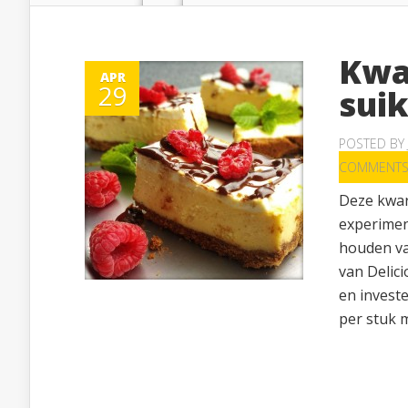
Kwa
APR
29
sui
POSTED BY
COMMENT
Deze kwark
experiment
houden va
van Delici
en investe
per stuk m