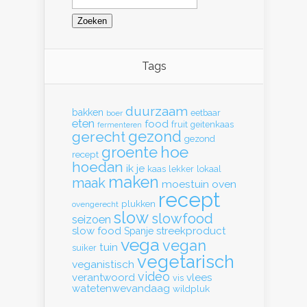
naar:
Tags
duurzaam
bakken
eetbaar
boer
eten
food
fruit
geitenkaas
fermenteren
gerecht
gezond
gezond
hoe
groente
recept
hoedan
ik
je
kaas
lekker
lokaal
maken
maak
moestuin
oven
recept
plukken
ovengerecht
slow
slowfood
seizoen
slow food
streekproduct
Spanje
vega
vegan
tuin
suiker
vegetarisch
veganistisch
video
verantwoord
vlees
vis
watetenwevandaag
wildpluk