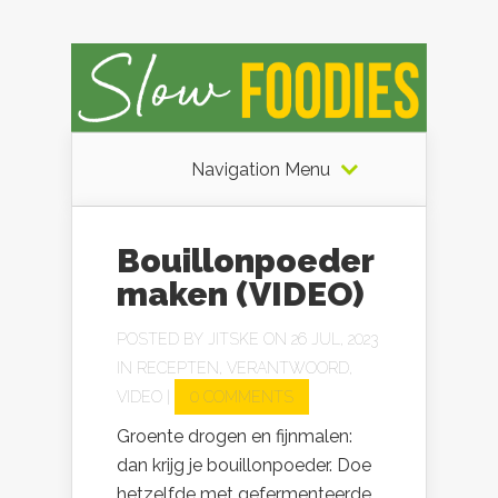
Navigation Menu
Bouillonpoeder
maken (VIDEO)
POSTED BY
JITSKE
ON 26 JUL, 2023
IN
RECEPTEN
,
VERANTWOORD
,
VIDEO
|
0 COMMENTS
Groente drogen en fijnmalen:
dan krijg je bouillonpoeder. Doe
hetzelfde met gefermenteerde