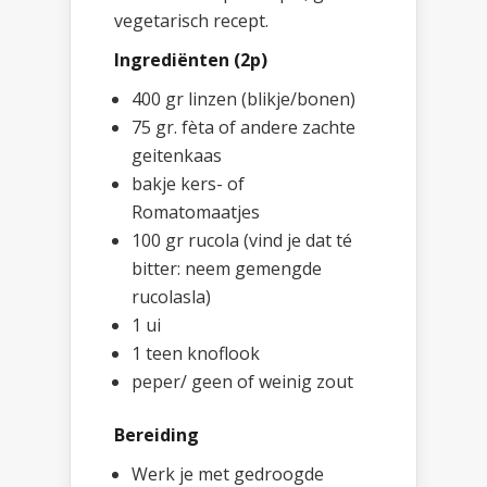
vegetarisch recept.
Ingrediënten (2p)
400 gr linzen (blikje/bonen)
75 gr. fèta of andere zachte
geitenkaas
bakje kers- of
Romatomaatjes
100 gr rucola (vind je dat té
bitter: neem gemengde
rucolasla)
1 ui
1 teen knoflook
peper/ geen of weinig zout
Bereiding
Werk je met gedroogde