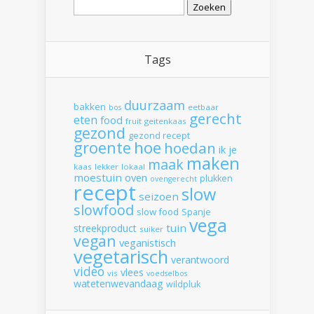
naar:
Tags
duurzaam
bakken
eetbaar
bos
gerecht
eten
food
fruit
geitenkaas
gezond
gezond recept
hoe
groente
hoedan
ik
je
maken
maak
kaas
lekker
lokaal
moestuin
oven
plukken
ovengerecht
recept
slow
seizoen
slowfood
slow food
Spanje
vega
tuin
streekproduct
suiker
vegan
veganistisch
vegetarisch
verantwoord
video
vlees
vis
voedselbos
watetenwevandaag
wildpluk