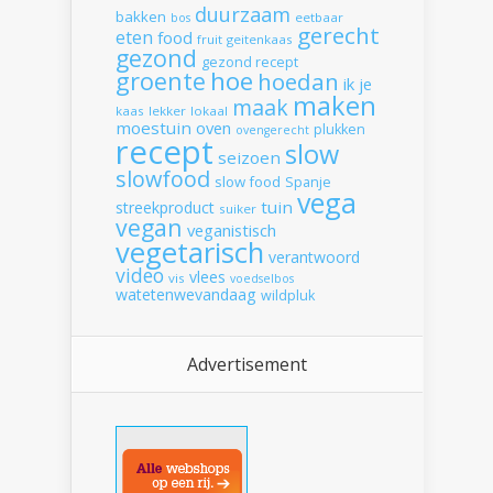
duurzaam
bakken
eetbaar
bos
gerecht
eten
food
fruit
geitenkaas
gezond
gezond recept
hoe
groente
hoedan
ik
je
maken
maak
kaas
lekker
lokaal
moestuin
oven
plukken
ovengerecht
recept
slow
seizoen
slowfood
slow food
Spanje
vega
tuin
streekproduct
suiker
vegan
veganistisch
vegetarisch
verantwoord
video
vlees
vis
voedselbos
watetenwevandaag
wildpluk
Advertisement