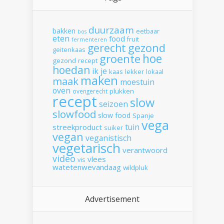
duurzaam
bakken
eetbaar
bos
eten
food
fruit
fermenteren
gerecht
gezond
geitenkaas
hoe
groente
gezond recept
hoedan
ik
je
kaas
lekker
lokaal
maken
maak
moestuin
oven
plukken
ovengerecht
recept
slow
seizoen
slowfood
slow food
Spanje
vega
tuin
streekproduct
suiker
vegan
veganistisch
vegetarisch
verantwoord
video
vlees
vis
watetenwevandaag
wildpluk
Advertisement