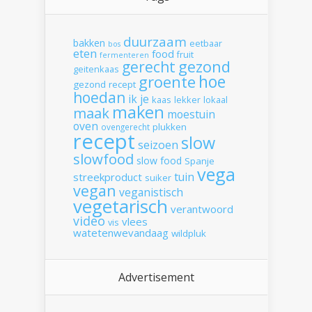
duurzaam
bakken
eetbaar
bos
eten
food
fruit
fermenteren
gerecht
gezond
geitenkaas
hoe
groente
gezond recept
hoedan
ik
je
kaas
lekker
lokaal
maken
maak
moestuin
oven
plukken
ovengerecht
recept
slow
seizoen
slowfood
slow food
Spanje
vega
tuin
streekproduct
suiker
vegan
veganistisch
vegetarisch
verantwoord
video
vlees
vis
watetenwevandaag
wildpluk
Advertisement