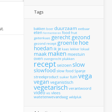
Tags
duurzaam
t.
bakken
boer
eetbaar
eten
food
fruit
fermenteren
gerecht
gezond
geitenkaas
hoe
groente
gezond recept
hoedan
ik
je
kaas
lekker
lokaal
maken
maak
moestuin
oven
plukken
ovengerecht
recept
slow
seizoen
slowfood
slow food
Spanje
vega
tuin
streekproduct
suiker
vegan
veganistisch
vegetarisch
verantwoord
video
vlees
vis
watetenwevandaag
wildpluk