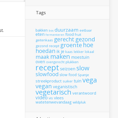
Tags
duurzaam
t.
bakken
eetbaar
bos
eten
food
fruit
fermenteren
gerecht
gezond
geitenkaas
hoe
groente
gezond recept
hoedan
ik
je
kaas
lekker
lokaal
maken
maak
moestuin
oven
plukken
ovengerecht
recept
slow
seizoen
slowfood
slow food
Spanje
vega
tuin
streekproduct
suiker
vegan
veganistisch
vegetarisch
verantwoord
video
vlees
vis
watetenwevandaag
wildpluk