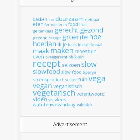
duurzaam
bakken
eetbaar
bos
eten
food
fruit
fermenteren
gerecht
gezond
geitenkaas
hoe
groente
gezond recept
hoedan
ik
je
kaas
lekker
lokaal
maken
maak
moestuin
oven
plukken
ovengerecht
recept
slow
seizoen
slowfood
slow food
Spanje
vega
tuin
streekproduct
suiker
vegan
veganistisch
vegetarisch
verantwoord
video
vlees
vis
watetenwevandaag
wildpluk
Advertisement