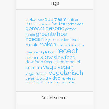
Tags
duurzaam
bakken
eetbaar
boer
eten
food
fruit
geitenkaas
fermenteren
gerecht
gezond
gezond
hoe
groente
recept
hoedan
ik
je
kaas
lekker
lokaal
maken
maak
moestuin
oven
recept
plukken
ovengerecht
slow
slowfood
seizoen
slow food
streekproduct
Spanje
vega
vegan
tuin
suiker
vegetarisch
veganistisch
video
verantwoord
vlees
vis
watetenwevandaag
wildpluk
Advertisement