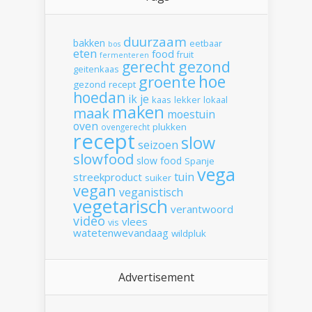
duurzaam
bakken
eetbaar
bos
eten
food
fruit
fermenteren
gerecht
gezond
geitenkaas
hoe
groente
gezond recept
hoedan
ik
je
kaas
lekker
lokaal
maken
maak
moestuin
oven
plukken
ovengerecht
recept
slow
seizoen
slowfood
slow food
Spanje
vega
tuin
streekproduct
suiker
vegan
veganistisch
vegetarisch
verantwoord
video
vlees
vis
watetenwevandaag
wildpluk
Advertisement