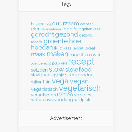
Tags
duurzaam
bakken
eetbaar
bos
eten
food
fruit
geitenkaas
fermenteren
gerecht
gezond
gezond
hoe
groente
recept
hoedan
ik
je
kaas
lekker
lokaal
maken
maak
moestuin
oven
recept
plukken
ovengerecht
slow
slowfood
seizoen
streekproduct
slow food
Spanje
vega
vegan
tuin
suiker
vegetarisch
veganistisch
video
verantwoord
vlees
vis
watetenwevandaag
wildpluk
Advertisement