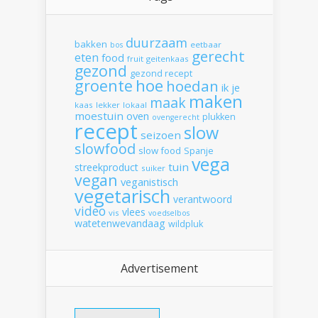
duurzaam
bakken
eetbaar
bos
gerecht
eten
food
fruit
geitenkaas
gezond
gezond recept
hoe
groente
hoedan
ik
je
maken
maak
kaas
lekker
lokaal
moestuin
oven
plukken
ovengerecht
recept
slow
seizoen
slowfood
slow food
Spanje
vega
tuin
streekproduct
suiker
vegan
veganistisch
vegetarisch
verantwoord
video
vlees
vis
voedselbos
watetenwevandaag
wildpluk
Advertisement