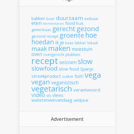
duurzaam
bakken
boer
eetbaar
eten
food
fruit
fermenteren
gerecht
gezond
geitenkaas
hoe
groente
gezond recept
hoedan
ik
je
kaas
lekker
lokaal
maken
maak
moestuin
oven
plukken
ovengerecht
recept
slow
seizoen
slowfood
slow food
Spanje
vega
tuin
streekproduct
suiker
vegan
veganistisch
vegetarisch
verantwoord
video
vlees
vis
watetenwevandaag
wildpluk
Advertisement