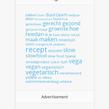
duurzaam
bakken
boer
eetbaar
eten
food
fruit
fermenteren
gerecht
gezond
geitenkaas
hoe
groente
gezond recept
hoedan
ik
je
kaas
lekker
lokaal
maken
maak
moestuin
oven
plukken
ovengerecht
recept
slow
seizoen
slowfood
slow food
Spanje
vega
tuin
streekproduct
suiker
vegan
veganistisch
vegetarisch
verantwoord
video
vlees
vis
watetenwevandaag
wildpluk
Advertisement