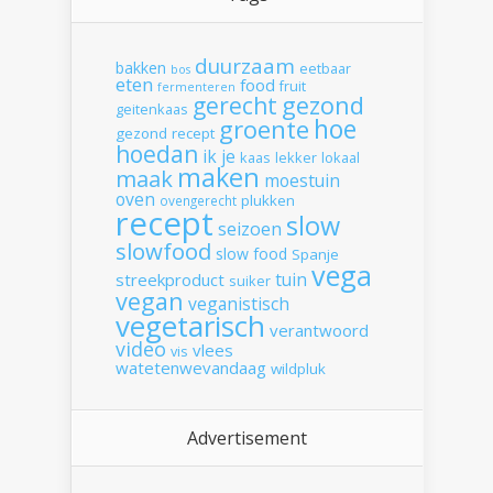
duurzaam
bakken
eetbaar
bos
eten
food
fruit
fermenteren
gerecht
gezond
geitenkaas
hoe
groente
gezond recept
hoedan
ik
je
kaas
lekker
lokaal
maken
maak
moestuin
oven
plukken
ovengerecht
recept
slow
seizoen
slowfood
slow food
Spanje
vega
tuin
streekproduct
suiker
vegan
veganistisch
vegetarisch
verantwoord
video
vlees
vis
watetenwevandaag
wildpluk
Advertisement